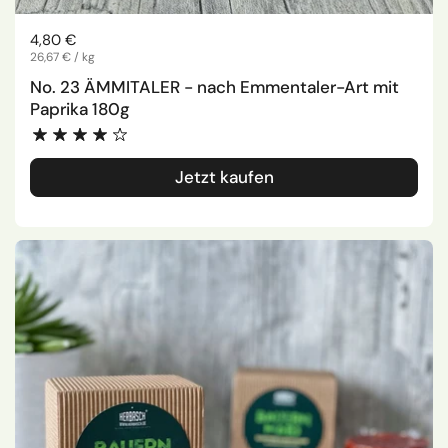
Regulärer Preis
4,80 €
Stückpreis
26,67 € / kg
No. 23 ÄMMITALER - nach Emmentaler-Art mit
Paprika 180g
Jetzt kaufen