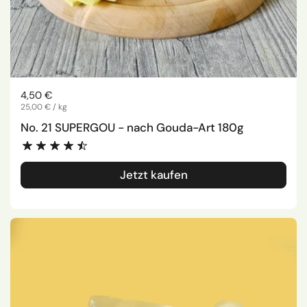
Regulärer Preis
4,50 €
Stückpreis
25,00 € / kg
No. 21 SUPERGOU - nach Gouda-Art 180g
Jetzt kaufen