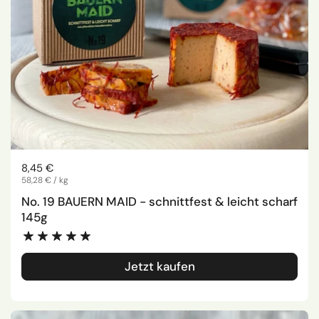
Regulärer Preis
8,45 €
Stückpreis
58,28 € / kg
No. 19 BAUERN MAID - schnittfest & leicht scharf
145g
Jetzt kaufen