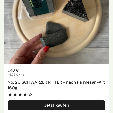
Regulärer Preis
7,40 €
Stückpreis
46,25 € / kg
No. 20 SCHWARZER RITTER - nach Parmesan-Art
160g
Jetzt kaufen