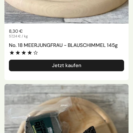
Regulärer Preis
8,30 €
Stückpreis
57,24 € / kg
No. 18 MEERJUNGFRAU - BLAUSCHIMMEL 145g
Jetzt kaufen