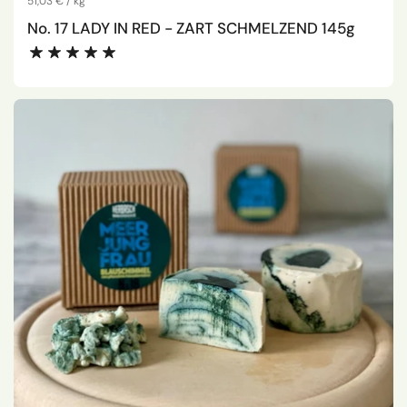
Stückpreis
51,03 € / kg
No. 17 LADY IN RED - ZART SCHMELZEND 145g