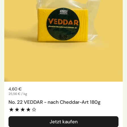
Regulärer Preis
4,60 €
Stückpreis
25,56 € / kg
No. 22 VEDDAR - nach Cheddar-Art 180g
Jetzt kaufen