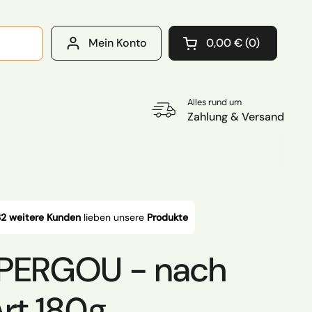
Mein Konto
0,00 €
0
Warenkorb öffnen
Warenkorb Gesamtb
im Warenkorb
Alles rund um
Zahlung & Versand
2 weitere Kunden
lieben unsere
Produkte
UPERGOU - nach
rt 180g