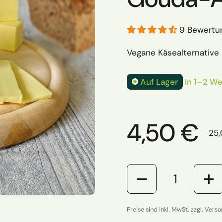
9 Bewertu
Vegane Käsealternative
Auf Lager
In 1–2 We
Regulärer
4,50 €
Stü
25,
Anzahl
Preise sind inkl. MwSt. zzgl. Vers