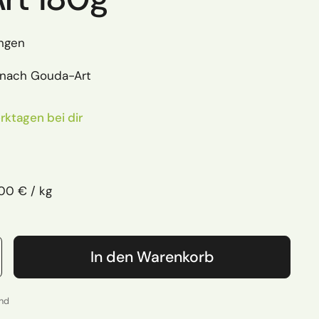
ngen
 nach Gouda-Art
rktagen bei dir
 Preis
ckpreis
00 € / kg
In den Warenkorb
and