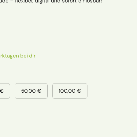
de – flexibel, digital und sofort einlösbar!
rktagen bei dir
 €
50,00 €
100,00 €