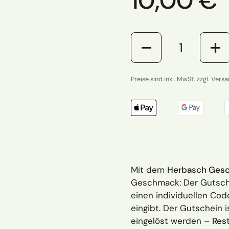
Regulärer
10,00 €
Anzahl
Preise sind inkl. MwSt. zzgl. Vers
Mit dem
Herbasch Gesc
Geschmack: Der Gutsch
einen individuellen Co
eingibt. Der Gutschein 
eingelöst werden –
Res