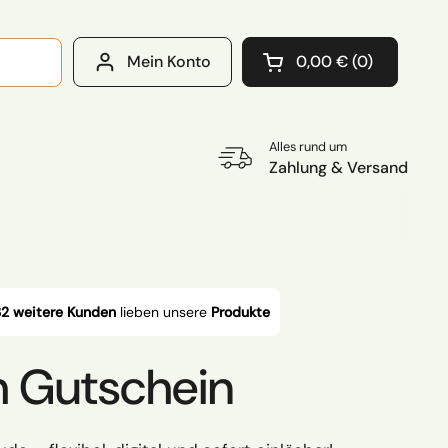
Mein Konto
0,00 €
0
Warenkorb öffnen
Warenkorb Gesamtb
im Warenkorb
Alles rund um
Zahlung & Versand
2 weitere Kunden
lieben unsere
Produkte
 Gutschein