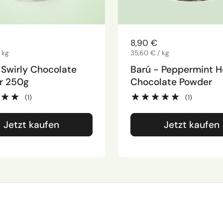
er Preis
Regulärer Preis
8,90 €
is
 kg
Stückpreis
35,60 € / kg
 Swirly Chocolate
Barú - Peppermint H
r 250g
Chocolate Powder
(1)
(1)
Jetzt kaufen
Jetzt kaufen