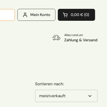
Mein Konto
0,00 €
0
Warenkorb öffnen
Warenkorb Gesamtb
im Warenkorb
Alles rund um
Zahlung & Versand
Sortieren nach: