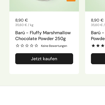
Regulärer Preis
8,90 €
Regulär
8,90 €
Stückpreis
35,60 € / kg
Stückpre
35,60 € /
Barú - Fluffy Marshmallow
Barú -
Chocolate Powder 250g
Powde
Keine Bewertungen
Jetzt kaufen