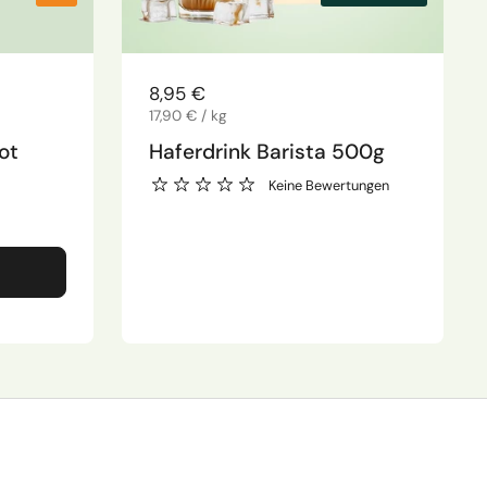
Regulärer Preis
8,95 €
Stückpreis
17,90 € / kg
ot
Haferdrink Barista 500g
Keine Bewertungen