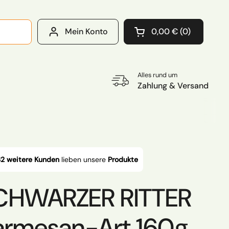
Mein Konto
0,00 €
0
Warenkorb öffnen
Warenkorb Gesamtb
im Warenkorb
Alles rund um
Zahlung & Versand
2 weitere Kunden
lieben unsere
Produkte
SCHWARZER RITTER
armesan-Art 160g