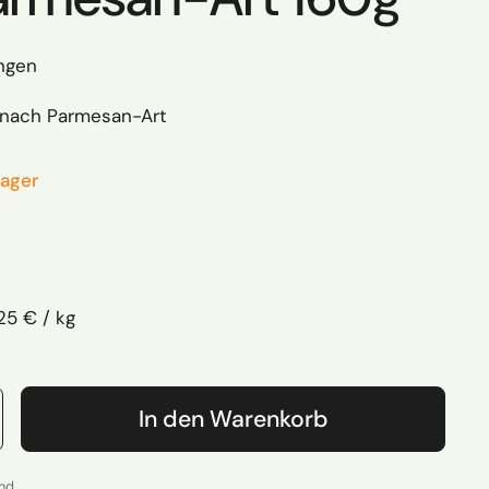
ngen
 nach Parmesan-Art
Lager
 Preis
ckpreis
25 € / kg
In den Warenkorb
and