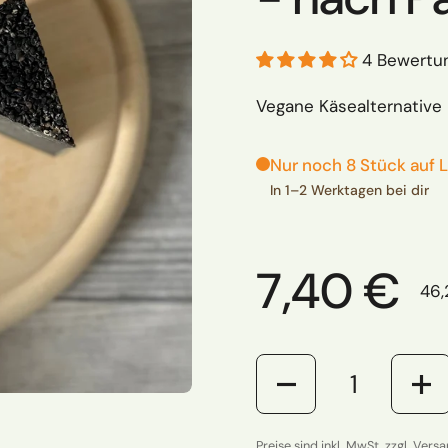
4 Bewertu
Vegane Käsealternative
Nur noch 8 Stück auf 
In 1–2 Werktagen bei dir
Regulärer
7,40 €
Stü
46,
Anzahl
Preise sind inkl. MwSt. zzgl. Vers