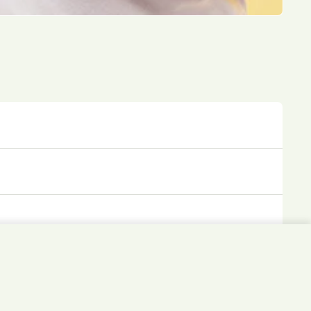
7,40 €
In den Warenkorb
Ober