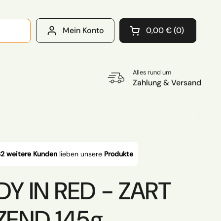
Mein Konto
0,00 €
0
Warenkorb öffnen
Warenkorb Gesamtb
im Warenkorb
Alles rund um
Zahlung & Versand
2 weitere Kunden
lieben unsere
Produkte
ADY IN RED - ZART
END 145g