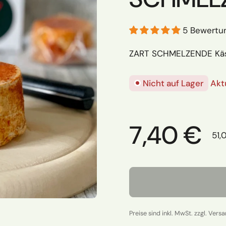
5 Bewertu
ZART SCHMELZENDE Käs
Nicht auf Lager
Aktu
Regulärer
7,40 €
Stü
51,
Preise sind inkl. MwSt. zzgl. Vers