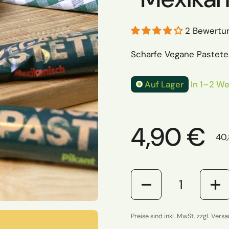
2 Bewertu
Scharfe Vegane Pastete
Auf Lager
In 1–2 We
Regulärer
4,90 €
Stü
40,
Anzahl
Preise sind inkl. MwSt. zzgl. Vers