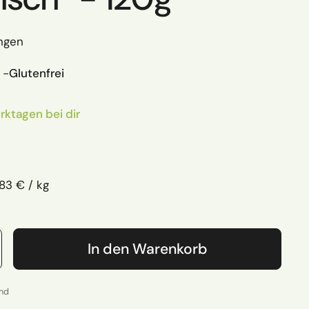
ngen
 -
Glutenfrei
rktagen bei dir
 Preis
ckpreis
83 € / kg
In den Warenkorb
and