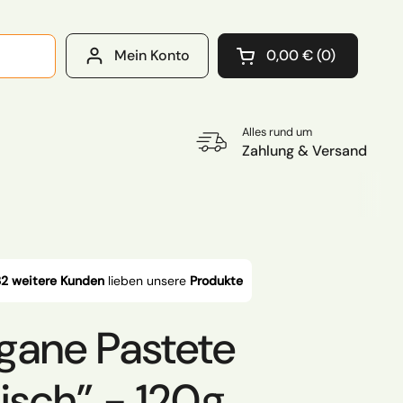
Mein Konto
0,00 €
0
Warenkorb öffnen
Warenkorb Gesamtb
im Warenkorb
Alles rund um
Zahlung & Versand
2 weitere Kunden
lieben unsere
Produkte
egane Pastete
isch” - 120g