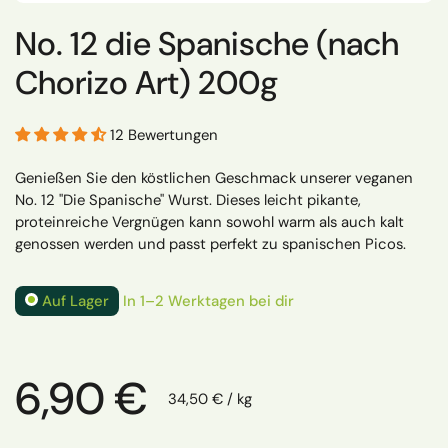
No. 12 die Spanische (nach
Chorizo Art) 200g
12 Bewertungen
Genießen Sie den köstlichen Geschmack unserer veganen
No. 12 "Die Spanische" Wurst. Dieses leicht pikante,
proteinreiche Vergnügen kann sowohl warm als auch kalt
genossen werden und passt perfekt zu spanischen Picos.
Auf Lager
In 1–2 Werktagen bei dir
Regulärer Preis
6,90 €
Stückpreis
34,50 € / kg