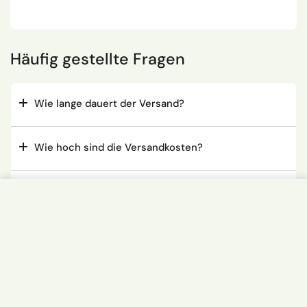
Häufig gestellte Fragen
Wie lange dauert der Versand?
Wie hoch sind die Versandkosten?
Wie lange sind Herbasch-Produkte haltbar?
6,90 €
In den Warenkorb
Ober
Kundenbewertungen
Bewertungen (0)
Fragen (0)